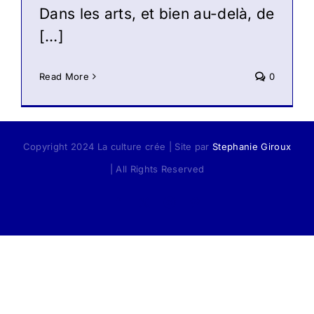
Dans les arts, et bien au-delà, de
[…]
Read More
0
Copyright 2024 La culture crée | Site par
Stephanie Giroux
| All Rights Reserved
Facebook
X
Instagram
Pinterest